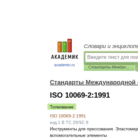
Словари и энциклоп
academic.ru
Стандарты Международной организации по стандартизации (ИСО)
Стандарты Международной о
ISO 10069-2:1991
Толкование
ISO
10069
-
2:1991
изд
.
1
B
TC
29
/
SC
8
Инструменты
для
прессования
.
Эластоме
вспомогательные
элементы