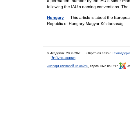
a permanent number by the IAU s Minor Plane
following the IAU s naming conventions. The
Hungary
— This article is about the Europea
Republic of Hungary Magyar Köztársaság
© Академик, 2000-2026
Обратная связь:
Техподдерж
👣 Путешествия
Экспорт словарей на сайты
, сделанные на PHP,
Jo