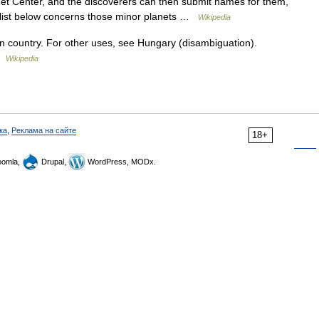
t Center, and the discoverers can then submit names for them,
 list below concerns those minor planets …
Wikipedia
n country. For other uses, see Hungary (disambiguation).
 …
Wikipedia
ка
,
Реклама на сайте
18+
omla,
Drupal,
WordPress, MODx.