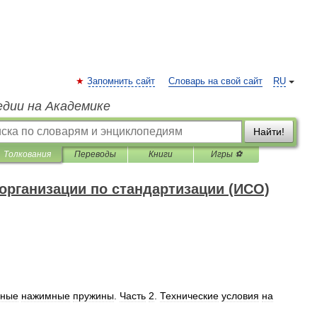
Запомнить сайт
Словарь на свой сайт
RU
едии на Академике
Найти!
Толкования
Переводы
Книги
Игры ⚽
рганизации по стандартизации (ИСО)
рные
нажимные
пружины
.
Часть
2
.
Технические
условия
на