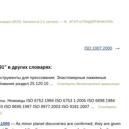
изации
(
ИСО
).
Каталог
(
в
2
-
х
частях
). —
М
.
:
ФГУП
«
СТАНДАРТИНФОРМ
»
.
ISO 1007:2000
91" в других словарях:
нструменты для прессования. Эластомерные нажимные
ебования раздел 25.120.10 …
Стандарты Международной организации
ы. Ножницы ISO 6752:1984 ISO 6753 1:2005 ISO 6898:1984
993 ISO 8695:1987 ISO 8977:2003 ISO 9181:2007 …
Стандарты
О)
11000
— As minor planet discoveries are confirmed, they are given