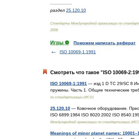
—————
раздел
25
.
120
.
10
Стандарты
Международной
организации
по
стандарт
2008
.
Игры ⚽
Поможем написать реферат
ISO 10069-1:1991
Смотреть что такое "ISO 10069-2:19
ISO 10069-1:1991
— изд.1 D TC 29/SC 8 И
пружины. Часть 1. Общие технические тр
по стандартизации (ИСО)
25.120.10
— Ковочное оборудование. Пресс
ISO 6899:1984 ISO 8020:2002 ISO 8540:1
Международной организации по стандартизации (ИС
Meanings of minor planet names: 10001–